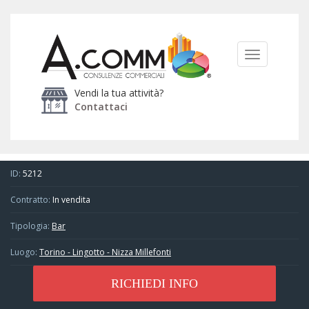
TOGGLE
NAVIGATIO
Vendi la tua attività?
Contattaci
ID:
5212
Contratto:
In vendita
Tipologia:
Bar
Luogo:
Torino - Lingotto - Nizza Millefonti
RICHIEDI INFO